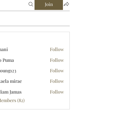
Join
mani
Follow
o Puma
Follow
young123
Follow
123
aela mirae
Follow
liam Jamas
Follow
Members (82)