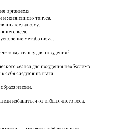
ия организма.
и и жизненного тонуса.
лания к сладкому.
ишнего веса.
 ускорение метаболизма.
ическому сеансу для похудения?
еского сеанса для похудения необходимо 
 в себя следующие шаги:
 образа жизни.
щими избавиться от избыточного веса.
охудения – это очень эффективный 