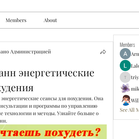
Members
About
Members
вано Администрацией
Ar
Lal
анн энергетические 
tri
triyoung
худения
mik
 энергетические сеансы для похудения. Она 
Wil
нсультации и программы по управлению 
See All 
 технологии и методы. Узнайте больше о 
нн.