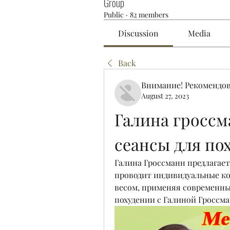
Group
Public
·
82 members
Discussion
Media
Back
Внимание! Рекомендо
August 27, 2023
Галина гроссм
сеансы для по
Галина Гроссманн предлагает
проводит индивидуальные ко
весом, применяя современные
похудении с Галиной Гроссма