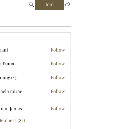
Join
mani
Follow
o Puma
Follow
young123
Follow
123
aela mirae
Follow
liam Jamas
Follow
Members (82)