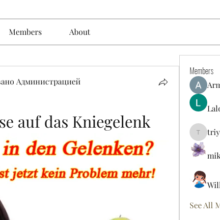
Members
About
Members
вано Администрацией
Ar
Lal
e auf das Kniegelenk
tri
triyoung
mik
Wil
See All 