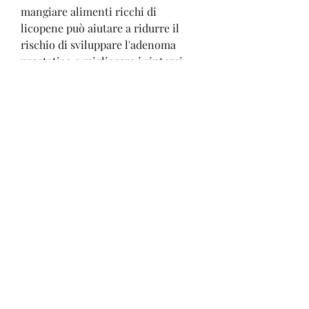
mangiare alimenti ricchi di 
licopene può aiutare a ridurre il 
rischio di sviluppare l'adenoma 
prostatico e migliorare i sintomi 
nei pazienti già affetti.
3. Esercizio fisico
L'esercizio fisico può aiutare a 
ridurre l'infiammazione e 
migliorare il flusso urinario nei 
pazienti affetti da adenoma 
prostatico. Inoltre, bisogno di 
urinare frequentemente, calcoli 
renali e problemi renali.
Sebbene ci siano molte opzioni di 
trattamento disponibili per 
l'adenoma prostatico, è una 