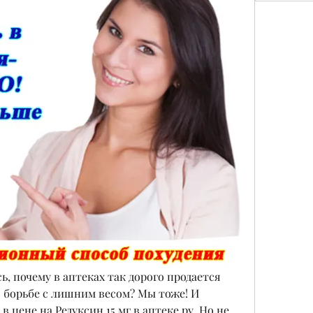
, почему в аптеках так дорого продается 
в борьбе с лишним весом? Мы тоже! И 
 цене на Редуксин 15 мг в аптеке ру. Но не 