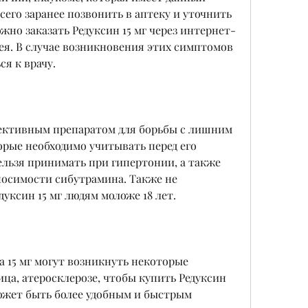
его заранее позвонить в аптеку и уточнить 
жно заказать Редуксин 15 мг через интернет-
рея. В случае возникновения этих симптомов 
ся к врачу.
фективным препаратом для борьбы с лишним 
орые необходимо учитывать перед его 
льзя принимать при гипертонии, а также 
осимости сибутрамина. Также не 
уксин 15 мг людям моложе 18 лет.
 15 мг могут возникнуть некоторые 
а, атеросклерозе, чтобы купить Редуксин 
может быть более удобным и быстрым 