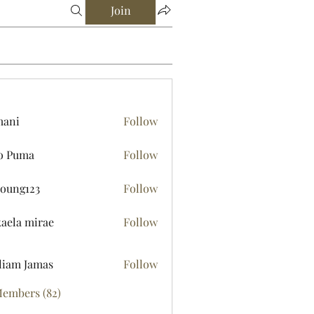
Join
mani
Follow
o Puma
Follow
young123
Follow
123
aela mirae
Follow
liam Jamas
Follow
Members (82)