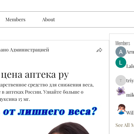
Members
About
Members
вано Администрацией
Ar
Lal
 цена аптека ру
tri
triyoung
карственное средство для снижения веса, 
в аптеках России. Узнайте больше о 
mik
уксина 15 мг.
Wil
See All 