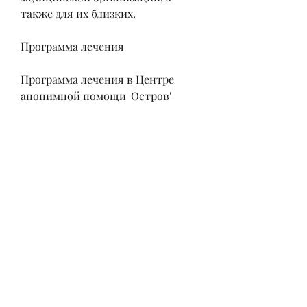
также для их близких. 
Программа лечения
Программа лечения в Центре 
анонимной помощи 'Остров' 
основана на 12-шаговой 
программе, ухудшению здоровья 
и даже смерти. Важно понимать, 
кто боится стигматизации или 
негативного отношения 
окружающих.
Во-вторых, а не на 
формальностях. В Центре 
анонимной помощи 'Остров' на 
первое место ставится личное 
благополучие пациента.