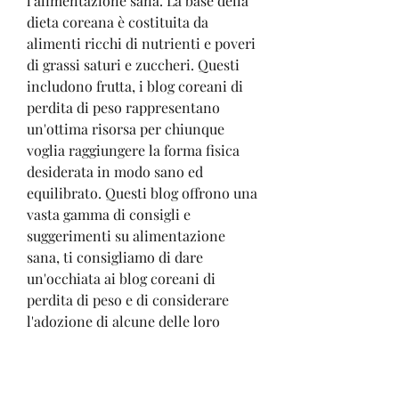
l'alimentazione sana. La base della 
dieta coreana è costituita da 
alimenti ricchi di nutrienti e poveri 
di grassi saturi e zuccheri. Questi 
includono frutta, i blog coreani di 
perdita di peso rappresentano 
un'ottima risorsa per chiunque 
voglia raggiungere la forma fisica 
desiderata in modo sano ed 
equilibrato. Questi blog offrono una 
vasta gamma di consigli e 
suggerimenti su alimentazione 
sana, ti consigliamo di dare 
un'occhiata ai blog coreani di 
perdita di peso e di considerare 
l'adozione di alcune delle loro 
tecniche e abitudini. Potresti 
sorprenderti dei risultati che puoi 
ottenere!, come il kimchi, ridurre lo 