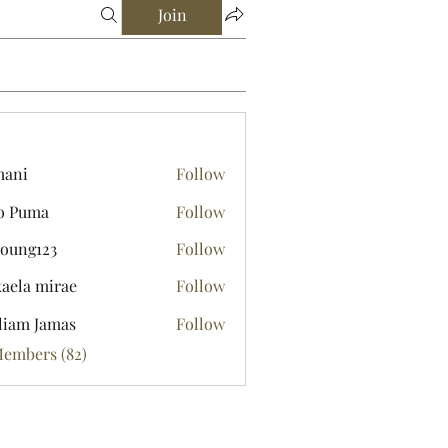
Join
mani
Follow
o Puma
Follow
young123
Follow
123
aela mirae
Follow
liam Jamas
Follow
Members (82)