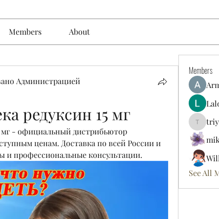
Members
About
Members
вано Администрацией
Ar
Lal
ка редуксин 15 мг
tri
triyoung
5 мг - официальный дистрибьютор 
mik
ступным ценам. Доставка по всей России и 
ы и профессиональные консультации.
Wil
See All 